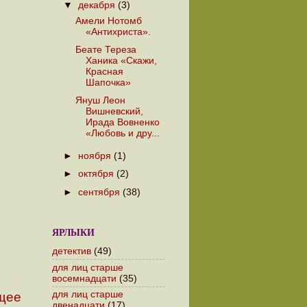
▼
декабря
(3)
Амели Нотомб
«Антихриста».
Беате Тереза
Ханика «Скажи,
Красная
Шапочка»
Януш Леон
Вишневский,
Ирада Вовненко
«Любовь и дру...
►
ноября
(1)
►
октября
(2)
►
сентября
(38)
ЯРЛЫКИ
детектив
(49)
для лиц старше
восемнадцати
(35)
для лиц старше
щее
двенадцати
(17)