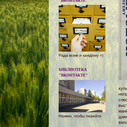
"ВКОНТАКТЕ"
Рада всем и каждому =)
БИБЛИОТЕКА
"ВКОНТАКТЕ"
кул
неп
совс
выс
ман
Нажми, чтобы перейти
даж
вяло