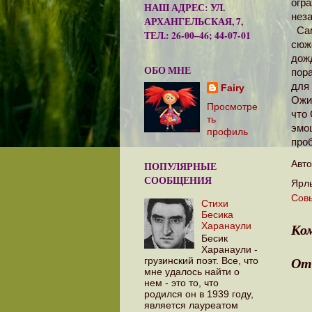
огр
НАШ АДРЕС: УЛ.
нез
АРХАНГЕЛЬСКАЯ, 7,
Сама
ТЕЛ.: 26-00–46; 44-07-01
сюже
дожд
ОБО МНЕ
пор
для 
Fairy
Ожи
Просмотре
что
ть
эмо
профиль
проб
Авт
ПОПУЛЯРНЫЕ
СООБЩЕНИЯ
Ярл
Сов
Стихи
Бесика
Ко
Харанаули
Бесик
Харанаули -
От
грузинский поэт. Все, что
мне удалось найти о
нем - это то, что
родился он в 1939 году,
является лауреатом