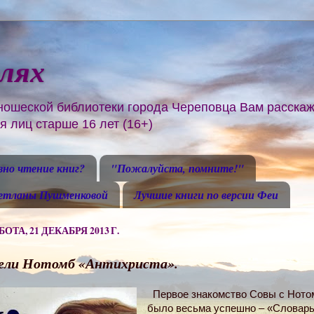
олях
ношеской библиотеки города Череповца Вам расскаж
 лиц старше 16 лет (16+)
зно чтение книг?
"Пожалуйста, помните!"
ветланы Пушменковой
Лучшие книги по версии Феи
ОТА, 21 ДЕКАБРЯ 2013 Г.
ели Нотомб «Антихриста».
Первое знакомство Совы с Ното
было весьма успешно – «Словар