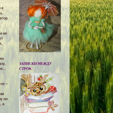
 в
ь,
автор
м не
ет
з,
но
ЗАПИСКИ МЕЖДУ
зу,
СТРОК
ьше…
ле –
щим
у он
, а