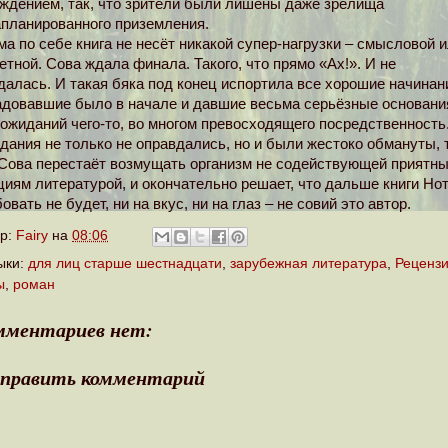
аждением, так, что зрители были лишены даже зрелища
апланированного приземления.
 по себе книга не несёт никакой супер-нагрузки – смысловой 
тной. Сова ждала финала. Такого, что прямо «Ах!». И не
алась. И такая бяка под конец испортила все хорошие начинан
адовавшие было в начале и давшие весьма серьёзные основани
ожиданий чего-то, во многом превосходящего посредственность
дания не только не оправдались, но и были жестоко обмануты, 
 Сова перестаёт возмущать организм не содействующей приятн
циям литературой, и окончательно решает, что дальше книги Но
овать не будет, ни на вкус, ни на глаз – не совий это автор.
ор:
Fairy
на
08:06
ыки:
для лиц старше шестнадцати
,
зарубежная литература
,
Реценз
ы
,
роман
мментариев нет:
править комментарий