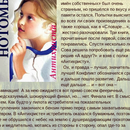
имён собственных» был очень
странным, но пришёлся по вкусу и
памяти остался. Попытки выяснит
во всех ли своих произведениях 
также хороша, как в «Словаре…»,
жестоко разочаровали. Три книги,
прочитанные после первой, совсе
понравились. Спустя несколько л
Сова решила попробовать ещё ра
решив «А вдруг?» и взяв с полки
«Антихристу».
Ох, и правда – лучше, значитель
лучше! Конфликт обозначился сра
и дальше пошло развитие. Дал
ещё дальше… и – вот она –
ьминация! А за нею ожидается вот прямо совсем фееричный,
редсказуемый, шокирующий финал, но… нет. Финала нет. В смыс
ем. Как будто у пилота истребителя на показательных
туплениях закончился бензин прямо перед самым захватываю
ёвром. В «Антихристе» истребитель оказался бумажным, поэтом
е не обрушился с небес на землю с душераздирающим грохотом
 и медлительно, мотаясь из стороны в сторону, опал где-то за