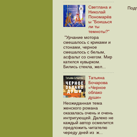
Светлана и
Подп
Николай
Пономарёв
ы "Боишься
ли ты
темноты?"
"Урчание мотора
смешалось с криками и
стонами, черное
смешалось с белым,
асфальт со снегом. Мир
катился кувырком.
Бились стекла, жел...
Татьяна
Бочарова
«Черное
облако
души»
Неожиданная тема
женского романа
оказалась очень и очень
интригующей. Далеко не
каждый автор осмелится
предложить читателю
череду дней из ж...