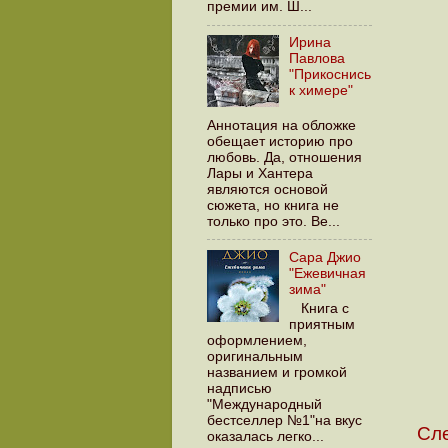
премии им. Ш...
Ирина
Павлова
"Прикоснись
к химере"
Аннотация на обложке
обещает историю про
любовь. Да, отношения
Лары и Хантера
являются основой
сюжета, но книга не
только про это. Ве...
Сара Джио
"Ежевичная
зима"
Книга с
приятным
оформлением,
оригинальным
названием и громкой
надписью
"Международный
бестселлер №1"на вкус
Сл
оказалась легко...